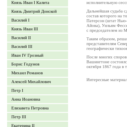
Князь Иван I Калита
исполнительную сесс
Дальнейшая судьба сд
Князь Дмитрий Донской
состав которого на 
Василий I
Патерсон (штат Нью-
Айова), Уильям Фесс
Князь Иван III
с председателем из 
Василий II
Таким образом, реша
представителям Север
Василий III
географически тихоо
Иван IV Грозный
После многих споров
Вашингтоне состоялс
Борис Годунов
октября 1867 года в
Михаил Романов
Интересные материа
Алексей Михайлович
Петр I
Анна Иоановна
Елизавета Петровна
Петр III
Екатерина II