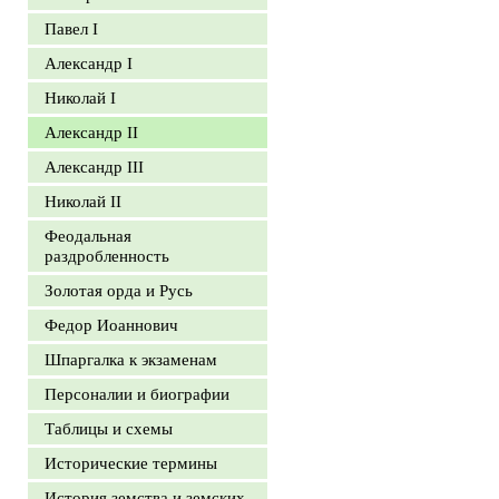
Павел I
Александр I
Николай I
Александр II
Александр III
Николай II
Феодальная
раздробленность
Золотая орда и Русь
Федор Иоаннович
Шпаргалка к экзаменам
Персоналии и биографии
Таблицы и схемы
Исторические термины
История земства и земских