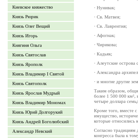
Киевское княжество
· Нунивак;
Князь Рюрик
· Св. Матвея;
Князь Олег Вещий
· Св. Лаврентия;
· Афогнак;
Князь Игорь
· Чирикова;
Княгиня Ольга
· Кадьяк;
Князь Святослав
· Алеутские острова 
Князь Ярополк
· Александра архипел
Князь Владимир I Святой
· и многие другие зем
Князь Святополк
Таким образом, общи
Князь Ярослав Мудрый
более 1 500 000 км²,
четыре доллара семьд
Князь Владимир Мономах
Кроме того, вместе 
Князь Юрий Долгорукий
имущество, историче
которые относились 
Князь Андрей Боголюбский
Согласно традициям д
Александр Невский
конгресса была к том