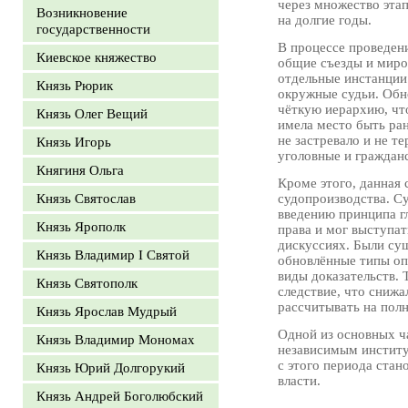
через множество этап
Возникновение
на долгие годы.
государственности
В процессе проведен
Киевское княжество
общие съезды и миров
отдельные инстанции
Князь Рюрик
окружные судьи. Обн
чёткую иерархию, чт
Князь Олег Вещий
имела место быть ран
не застревало и не т
Князь Игорь
уголовные и гражданс
Княгиня Ольга
Кроме этого, данная
Князь Святослав
судопроизводства. Су
введению принципа г
Князь Ярополк
права и мог выступат
дискуссиях. Были су
Князь Владимир I Святой
обновлённые типы оп
виды доказательств. 
Князь Святополк
следствие, что сниж
рассчитывать на полн
Князь Ярослав Мудрый
Одной из основных ч
Князь Владимир Мономах
независимым институ
с этого периода ста
Князь Юрий Долгорукий
власти.
Князь Андрей Боголюбский