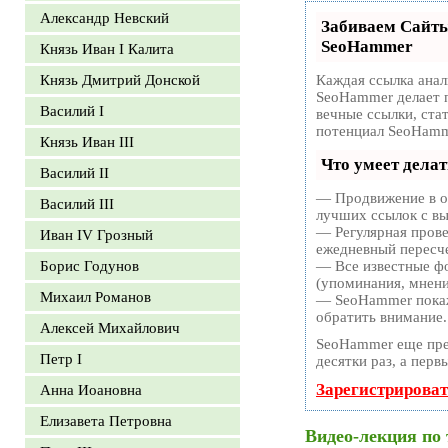
Александр Невский
Забиваем Сайт
SeoHammer
Князь Иван I Калита
Князь Дмитрий Донской
Каждая ссылка анал
SeoHammer делает 
Василий I
вечные ссылки, ста
потенциал SeoHamm
Князь Иван III
Что умеет дела
Василий II
— Продвижение в од
Василий III
лучших ссылок с вы
— Регулярная прове
Иван IV Грозный
ежедневный пересче
Борис Годунов
— Все известные фо
(упоминания, мнения
Михаил Романов
— SeoHammer покаже
обратить внимание.
Алексей Михайлович
SeoHammer еще пре
Петр I
десятки раз, а перв
Зарегистрироват
Анна Иоановна
Елизавета Петровна
Видео-лекция по 