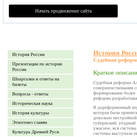
Начать продвижение сайта
История Росс
История России
Судебная реформа
Презентации по истории
России
Краткое описани
Шпаргалки и ответы на
Судебная реформа Ал
билеты
совершенствования с
формирование более 
Вопросы - ответы
реформа разрабатыва
Историческая наука
В дореформенный пер
которая была принят
История культуры
довольно нестройной
Этногенез славян
губернский, уездный 
ужасное, вся система
Культура Древней Руси
системы выступала е