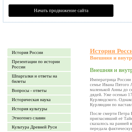
Начать продвижение сайта
История Росс
История России
Внешняя и внут
Презентации по истории
России
Внешняя и внут
Шпаргалки и ответы на
Императрица России 
билеты
семье Ивана Пятого 
маленькой Анны до с
Вопросы - ответы
дядей. Уже осенью 17
Историческая наука
Курляндского. Однако
Курляндии по настав
История культуры
После смерти Петра 
Этногенез славян
пригласивший её Тайн
сказалось на ранней
Культура Древней Руси
передала фактическую