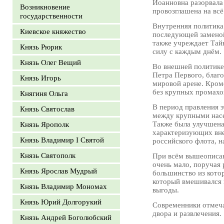
Иоанновна разорвала
Возникновение
провозглашена на вс
государственности
Внутренняя политика
Киевское княжество
последующей заменой
также учреждает Тай
Князь Рюрик
силу с каждым днём.
Князь Олег Вещий
Во внешней политике
Петра Первого, благ
Князь Игорь
мировой арене. Кром
без крупных промахо
Княгиня Ольга
В период правления 
Князь Святослав
между крупными насе
Также была улучшена
Князь Ярополк
характеризующих вн
Князь Владимир I Святой
российского флота, 
Князь Святополк
При всём вышеописан
очень мало, поручая
Князь Ярослав Мудрый
большинство из кото
который вмешивался 
Князь Владимир Мономах
выгоды.
Князь Юрий Долгорукий
Современники отмеча
двора и развлечения.
Князь Андрей Боголюбский