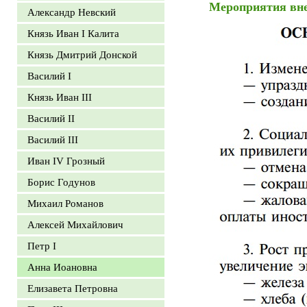
Мероприятия вн
Александр Невский
Князь Иван I Калита
Князь Дмитрий Донской
Василий I
Князь Иван III
Василий II
Василий III
Иван IV Грозный
Борис Годунов
Михаил Романов
Алексей Михайлович
Петр I
Анна Иоановна
Елизавета Петровна