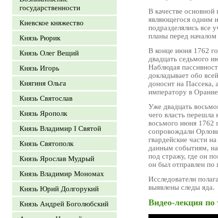
государственности
В качестве основной 
являющегося одним из
Киевское княжество
подразделялись все у
планы перед началом
Князь Рюрик
В конце июня 1762 го
Князь Олег Вещий
двадцать седьмого ию
Наблюдая пассивность
Князь Игорь
докладывает обо всей
Княгиня Ольга
доносит на Пассека, 
императору в Орание
Князь Святослав
Уже двадцать восьмо
Князь Ярополк
чего власть перешла 
восьмого июня 1762 
Князь Владимир I Святой
сопровождали Орловы
гвардейские части на
Князь Святополк
данным событиям, на 
под стражу, где он п
Князь Ярослав Мудрый
он был отправлен по 
Князь Владимир Мономах
Исследователи полаг
выявлены следы яда.
Князь Юрий Долгорукий
Видео-лекция по 
Князь Андрей Боголюбский