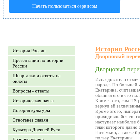
Начать пользоваться сервисом
История Росс
История России
Дворцовый перев
Презентации по истории
России
Дворцовый перев
Шпаргалки и ответы на
Исследователи отмеч
билеты
народе. По большей 
Екатерина, считавша
Вопросы - ответы
обвиняя его в его по
Историческая наука
Кроме того, сам Пёт
вернув ей захваченны
История культуры
Кроме этого, импера
приходившейся союзн
Этногенез славян
наступает наиболее 
план которого давно 
Культура Древней Руси
Потёмкин, а также б
пользу Екатерины.
Возникновение