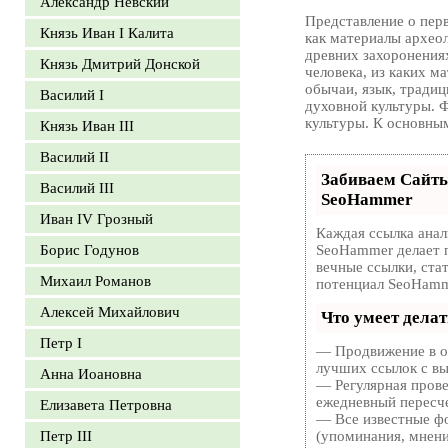
Александр Невский
Представление о пер
Князь Иван I Калита
как материалы археол
древних захоронения
Князь Дмитрий Донской
человека, из каких м
обычаи, язык, традиц
Василий I
духовной культуры. 
культуры. К основны
Князь Иван III
Василий II
Забиваем Сайт
Василий III
SeoHammer
Иван IV Грозный
Каждая ссылка анал
Борис Годунов
SeoHammer делает 
вечные ссылки, ста
Михаил Романов
потенциал SeoHamm
Алексей Михайлович
Что умеет дела
Петр I
— Продвижение в од
лучших ссылок с вы
Анна Иоановна
— Регулярная прове
ежедневный пересче
Елизавета Петровна
— Все известные фо
Петр III
(упоминания, мнения