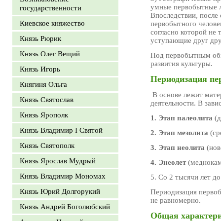
умные первобытные л
государственности
Впоследствии, после
Киевское княжество
первобытного человек
согласно которой не 
Князь Рюрик
уступающие друг друг
Князь Олег Вещий
Под первобытным об
развития культуры.
Князь Игорь
Периодизация пе
Княгиня Ольга
В основе лежит матер
Князь Святослав
деятельности. В зави
Князь Ярополк
1. Этап палеолита
(д
Князь Владимир I Святой
2. Этап мезолита
(ср
Князь Святополк
3. Этап неолита
(нов
Князь Ярослав Мудрый
4. Энеолет
(меднокам
Князь Владимир Мономах
5. Со 2 тысячи лет д
Князь Юрий Долгорукий
Периодизация первоб
не равномерно.
Князь Андрей Боголюбский
Общая характери