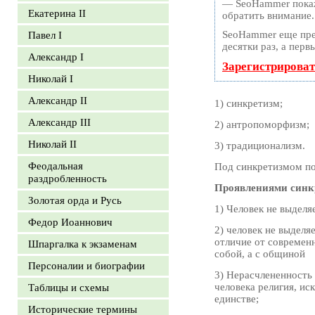
— SeoHammer покаже
Екатерина II
обратить внимание.
SeoHammer еще пре
Павел I
десятки раз, а перв
Александр I
Зарегистрироват
Николай I
Александр II
1) синкретизм;
Александр III
2) антропоморфизм;
Николай II
3) традиционализм.
Феодальная
Под синкретизмом по
раздробленность
Проявлениями синкр
Золотая орда и Русь
1) Человек не выделя
Федор Иоаннович
2) человек не выделя
отличие от современн
Шпаргалка к экзаменам
собой, а с общиной
Персоналии и биографии
3) Нерасчлененность
человека религия, ис
Таблицы и схемы
единстве;
Исторические термины