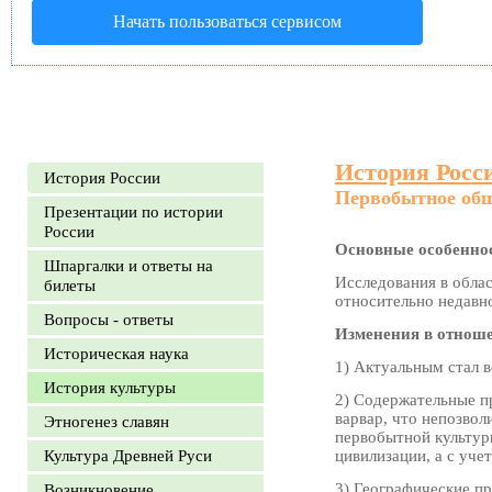
Начать пользоваться сервисом
История Росс
История России
Первобытное общ
Презентации по истории
России
Основные особенно
Шпаргалки и ответы на
Исследования в обла
билеты
относительно недавно
Вопросы - ответы
Изменения в отноше
Историческая наука
1) Актуальным стал в
История культуры
2) Содержательные п
варвар, что непозво
Этногенез славян
первобытной культур
Культура Древней Руси
цивилизации, а с уче
3) Географические пр
Возникновение