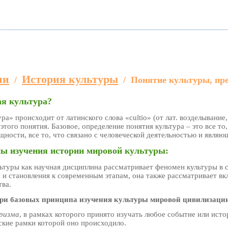
ии
История культуры
/
/
Понятие культуры, пр
ая культура?
ра» происходит от латинского слова «cultio» (от лат. возделывание
этого понятия. Базовое, определение понятия культура – это все то
щности, все то, что связано с человеческой деятельностью и явля
ы изучения истории мировой культуры:
ьтуры как научная дисциплина рассматривает феномен культуры в 
 и становления к современным этапам, она также рассматривает вкл
тва.
ри базовых принципа изучения культуры мировой цивилизаци
ризма
, в рамках которого принято изучать любое событие или исто
ские рамки которой оно происходило.