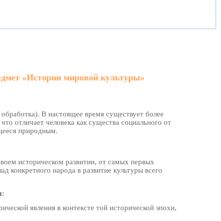
едмет «Истории мировой культуры»
, обработка). В настоящее время существует более
, что отличает человека как существа социального от
ющееся природным.
своем историческом развитии, от самых первых
ад конкретного народа в развитие культуры всего
и:
рической явления в контексте той исторической эпохи,