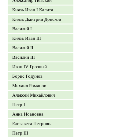
Александр Невский
Князь Иван I Калита
Князь Дмитрий Донской
Василий I
Князь Иван III
Василий II
Василий III
Иван IV Грозный
Борис Годунов
Михаил Романов
Алексей Михайлович
Петр I
Анна Иоановна
Елизавета Петровна
Петр III