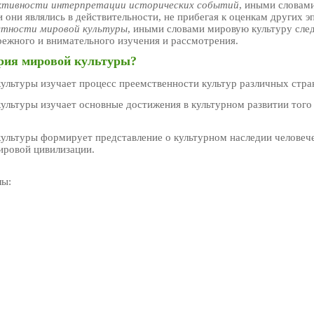
ктивности интерпретации исторических событий
, иными словам
 они являлись в действительности, не прибегая к оценкам других э
стности мировой культуры
, иными словами мировую культуру след
ежного и внимательного изучения и рассмотрения.
ория мировой культуры?
ультуры изучает процесс преемственности культур различных стран 
ультуры изучает основные достижения в культурном развитии того 
ультуры формирует представление о культурном наследии человече
ировой цивилизации.
лы: