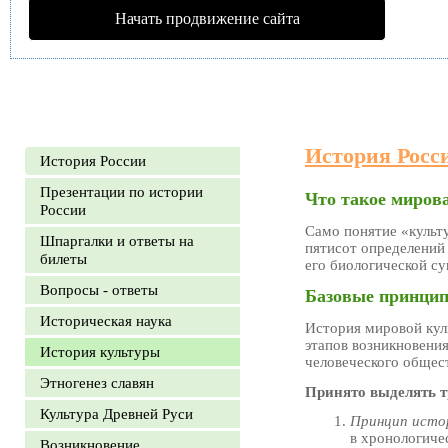
Начать продвижение сайта
История Росс
История России
Презентации по истории
Что такое миров
России
Само понятие «культу
Шпаргалки и ответы на
пятисот определений 
билеты
его биологической су
Вопросы - ответы
Базовые принцип
Историческая наука
История мировой кул
этапов возникновения
История культуры
человеческого общес
Этногенез славян
Принято выделять т
Культура Древней Руси
Принцип исто
в хронологиче
Возникновение