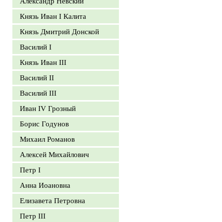
Александр Невский
Князь Иван I Калита
Князь Дмитрий Донской
Василий I
Князь Иван III
Василий II
Василий III
Иван IV Грозный
Борис Годунов
Михаил Романов
Алексей Михайлович
Петр I
Анна Иоановна
Елизавета Петровна
Петр III