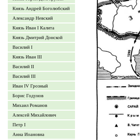
Князь Андрей Боголюбский
Александр Невский
Князь Иван I Калита
Князь Дмитрий Донской
Василий I
Князь Иван III
Василий II
Василий III
Иван IV Грозный
Борис Годунов
Михаил Романов
Алексей Михайлович
Петр I
Анна Иоановна