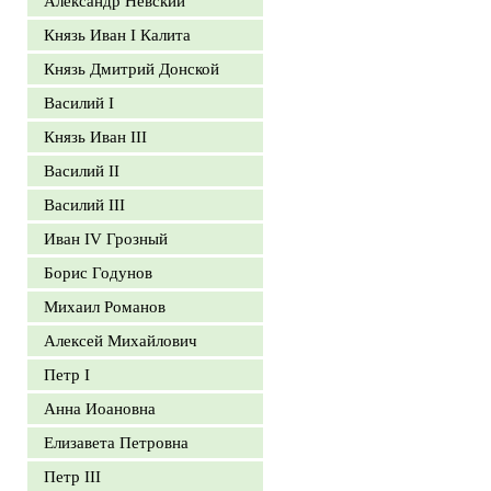
Александр Невский
Князь Иван I Калита
Князь Дмитрий Донской
Василий I
Князь Иван III
Василий II
Василий III
Иван IV Грозный
Борис Годунов
Михаил Романов
Алексей Михайлович
Петр I
Анна Иоановна
Елизавета Петровна
Петр III