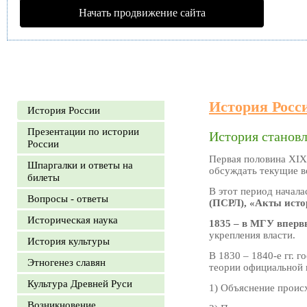
Начать продвижение сайта
История Росс
История России
Презентации по истории
История станов
России
Первая половина XIX 
Шпаргалки и ответы на
обсуждать текущие в
билеты
В этот период начал
Вопросы - ответы
(ПСРЛ), «Акты исто
Историческая наука
1835 – в МГУ вперв
укрепления власти.
История культуры
В 1830 – 1840-е гг. 
Этногенез славян
теории официальной 
Культура Древней Руси
1) Объяснение проис
Возникновение