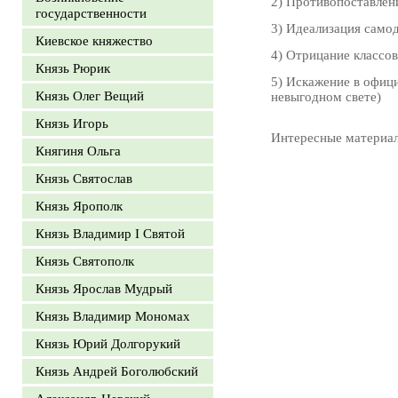
2) Противопоставлен
государственности
3) Идеализация само
Киевское княжество
4) Отрицание классов
Князь Рюрик
5) Искажение в офиц
Князь Олег Вещий
невыгодном свете)
Князь Игорь
Интересные материа
Княгиня Ольга
Князь Святослав
Князь Ярополк
Князь Владимир I Святой
Князь Святополк
Князь Ярослав Мудрый
Князь Владимир Мономах
Князь Юрий Долгорукий
Князь Андрей Боголюбский