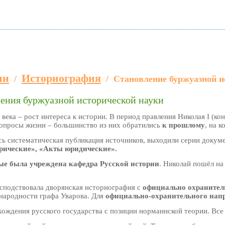
ии
Историография
/
/
Становление буржуазной и
ления буржуазной исторической науки
века – рост интереса к истории. В период правления Николая I (к
опросы жизни – большинство из них обратились
к прошлому
, на к
ась систематическая публикация источников, выходили серии докум
рические», «Акты юридические».
ые была учреждена кафедра Русской истории
. Николай пошёл на
господствовала дворянская историография с
официально охранител
народности графа Уварова. Для
официально-охранительного нап
хождения русского государства с позиции норманнской теории. Вс