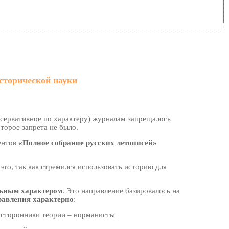
сторической науки
онсервативное по характеру) журналам запрещалось
оторое запрета не было.
ентов
«Полное собрание русских летописей»
 это, так как стремился использовать историю для
ьным характером
. Это направление базировалось на
равления характерно
:
е сторонники теории – норманисты