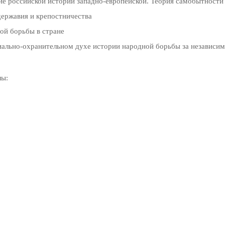
ие российской истории западно-европейской. Теория самобытности
державия и крепостничества
ой борьбы в стране
иально-охранительном духе истории народной борьбы за независимо
лы: