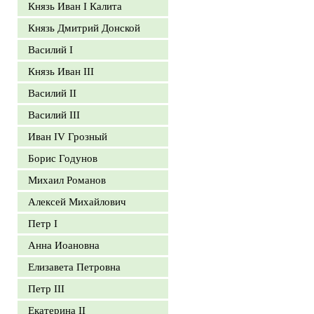
Князь Иван I Калита
Князь Дмитрий Донской
Василий I
Князь Иван III
Василий II
Василий III
Иван IV Грозный
Борис Годунов
Михаил Романов
Алексей Михайлович
Петр I
Анна Иоановна
Елизавета Петровна
Петр III
Екатерина II