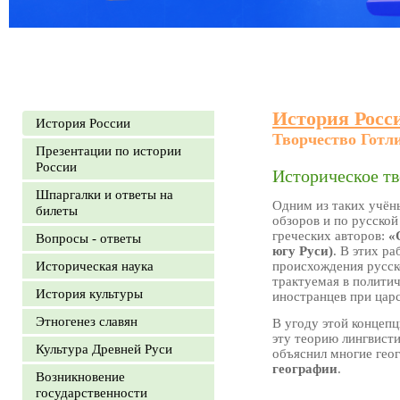
История Росс
История России
Творчество Готл
Презентации по истории
России
Историческое тв
Шпаргалки и ответы на
Одним из таких учё
билеты
обзоров и по русской
греческих авторов:
«
Вопросы - ответы
югу Руси)
. В этих р
Историческая наука
происхождения русско
трактуемая в политич
История культуры
иностранцев при цар
Этногенез славян
В угоду этой концеп
эту теорию лингвисти
Культура Древней Руси
объяснил многие гео
географии
.
Возникновение
государственности