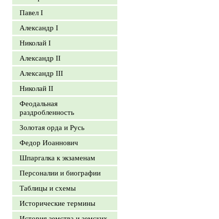
Павел I
Александр I
Николай I
Александр II
Александр III
Николай II
Феодальная
раздробленность
Золотая орда и Русь
Федор Иоаннович
Шпаргалка к экзаменам
Персоналии и биографии
Таблицы и схемы
Исторические термины
История земства и земских