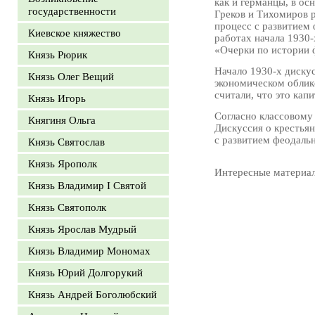
как и германцы, в о
государственности
Греков и Тихомиров 
процесс с развитием
Киевское княжество
работах начала 1930-
«Очерки по истории 
Князь Рюрик
Начало 1930-х дискус
Князь Олег Вещий
экономическом облик
считали, что это кап
Князь Игорь
Согласно классовому
Княгиня Ольга
Дискуссия о крестьян
с развитием феодаль
Князь Святослав
Князь Ярополк
Интересные материа
Князь Владимир I Святой
Князь Святополк
Князь Ярослав Мудрый
Князь Владимир Мономах
Князь Юрий Долгорукий
Князь Андрей Боголюбский