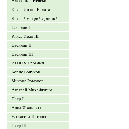
Александр Невский
Князь Иван I Калита
Князь Дмитрий Донской
Василий I
Князь Иван III
Василий II
Василий III
Иван IV Грозный
Борис Годунов
Михаил Романов
Алексей Михайлович
Петр I
Анна Иоановна
Елизавета Петровна
Петр III