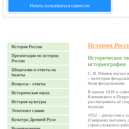
Начать пользоваться сервисом
История Росс
История России
Презентации по истории
Историческое тв
России
историографии
Шпаргалки и ответы на
С. В. Юшков изучал 
билеты
– категория феодальн
были феодальными.
Вопросы - ответы
В начале 1930-х сове
Историческая наука
Ключевского и Покров
История культуры
рассматривать её со
подхода.
Этногенез славян
1932 – дискуссия о х
Культура Древней Руси
(Смирнов) пытались д
строя сложилось рабо
Возникновение