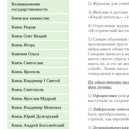
2) Журналы для семе
Возникновение
государственности
3) Женские и детски
«Юный читатель», «И
Киевское княжество
4) Отраслевые журна
Князь Рюрик
«Исторический вестн
Князь Олег Вещий
5) Самым объемным 
просвещенные круги 
Князь Игорь
забрасывать обществ
Княгиня Ольга
Самарин написал в ж
иметь своего образа 
Князь Святослав
иметь их, и это не м
собой». Ленин писал:
Князь Ярополк
скандальная и вредна
Князь Владимир I Святой
По общественно-пол
три группы:
Князь Святополк
1)
Официозная
(или
Князь Ярослав Мудрый
выступали за сохране
Князь Владимир Мономах
2)
Либерально-оппоз
быть преобразована,
Князь Юрий Долгорукий
страной, как европей
Князь Андрей Боголюбский
3)
Демократическа