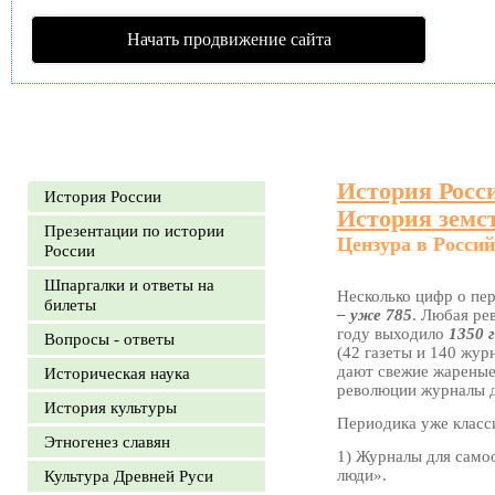
Начать продвижение сайта
История Росс
История России
История земс
Презентации по истории
Цензура в Россий
России
Шпаргалки и ответы на
Несколько цифр о пе
билеты
– уже 785
. Любая ре
году выходило
1350 
Вопросы - ответы
(42 газеты и 140 жур
дают свежие жареные
Историческая наука
революции журналы д
История культуры
Периодика уже класс
Этногенез славян
1) Журналы для самоо
люди».
Культура Древней Руси