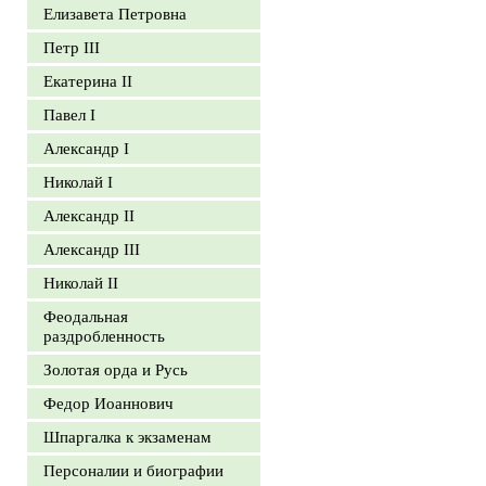
Елизавета Петровна
Петр III
Екатерина II
Павел I
Александр I
Николай I
Александр II
Александр III
Николай II
Феодальная
раздробленность
Золотая орда и Русь
Федор Иоаннович
Шпаргалка к экзаменам
Персоналии и биографии