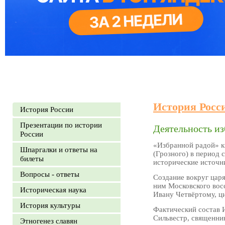
История Росс
История России
Презентации по истории
Деятельность из
России
«Избранной радой» к
Шпаргалки и ответы на
(Грозного) в период 
билеты
исторические источн
Вопросы - ответы
Создание вокруг царя
ним Московского восс
Историческая наука
Ивану Четвёртому, ци
История культуры
Фактический состав 
Сильвестр, священни
Этногенез славян