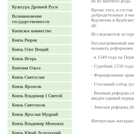
не из знатного рода.
Культура Древней Руси
Кроме того, в соста
добродетельных в ма
Возникновение
Курлятева и Курбско
государственности
др.
Киевское княжество
Исследователь истор
Князь Рюрик
Рассматриваемый нам
называть реформами 
Князь Олег Вещий
· в 1549 году на Пе
Князь Игорь
· Судебник 1550 года
Княгиня Ольга
· Формирование прик
Князь Святослав
· Стоглавый собор (у
Князь Ярополк
· Военная реформа от
Князь Владимир I Святой
введён единый поряд
Князь Святополк
· Земская реформа (
Князь Ярослав Мудрый
Интересные материа
Князь Владимир Мономах
Князь Юрий Долгорукий