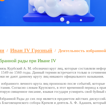
ии
Иван IV Грозный
/
/
Деятельность избранной
бранной рады при Иване IV
нязь Курбский А. М. обозначил круг лиц, которые составляли нефо
с 1549 по 1560 годы. Данный термин встречается только в сочинени
ики не дают данному кругу лиц никакого официального называния.
 избранного личного круга лиц произошло после событий, которые
тания. Согласно словам Крупского, в этот временной период к пр
тируя священное писание, взывая государя усмирить свой буйный 
Избранной Рады до сих пор является предметом жёстких дискуссий.
к Благовещенского собора Кремля и деятель А. Ф. Адашев, которы