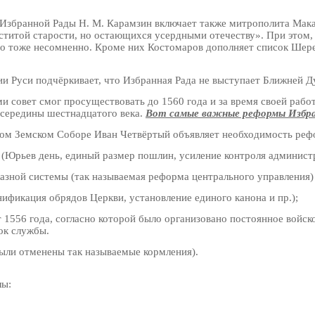
в Избранной Рады Н. М. Карамзин включает также митрополита Мак
ститой старости, но остающихся усердными отечеству». При этом,
го тоже несомненно. Кроме них Костомаров дополняет список Ше
ии Руси подчёркивает, что Избранная Рада не выступает Ближней Д
и совет смог просуществовать до 1560 года и за время своей раб
середины шестнадцатого века.
Вот самые важные реформы Избра
рвом Земском Соборе Иван Четвёртый объявляет необходимость реф
 (Юрьев день, единый размер пошлин, усиление контроля администр
азной системы (так называемая реформа центрального управления)
нификация обрядов Церкви, установление единого канона и пр.);
 1556 года, согласно которой было организовано постоянное войско
ок службы.
были отменены так называемые кормления).
лы: