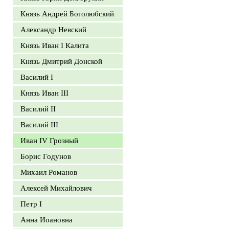
Князь Андрей Боголюбский
Александр Невский
Князь Иван I Калита
Князь Дмитрий Донской
Василий I
Князь Иван III
Василий II
Василий III
Иван IV Грозный
Борис Годунов
Михаил Романов
Алексей Михайлович
Петр I
Анна Иоановна