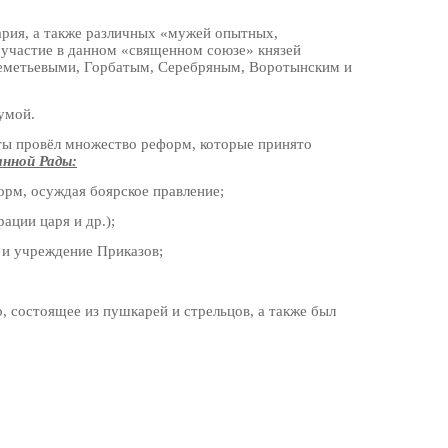
ария, а также различных «мужей опытных,
 участие в данном «священном союзе» князей
реметьевыми, Горбатым, Серебряным, Воротынским и
умой.
оты провёл множество реформ, которые принято
нной Рады:
орм, осуждая боярское правление;
ации царя и др.);
 и учреждение Приказов;
, состоящее из пушкарей и стрельцов, а также был