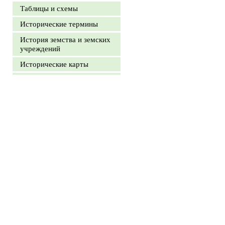
Таблицы и схемы
Исторические термины
История земства и земских
учреждений
Исторические карты
Историография
Источниковедение
Эпоха дворцовых
переворотов
Смутное время
Военная история России