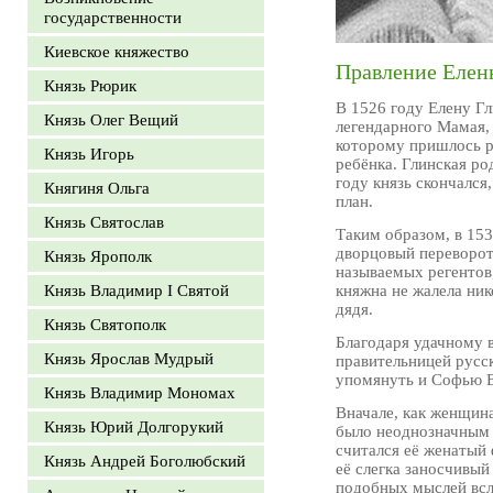
государственности
Киевское княжество
Правление Елены
Князь Рюрик
В 1526 году Елену Г
Князь Олег Вещий
легендарного Мамая, 
которому пришлось ра
Князь Игорь
ребёнка. Глинская р
году князь скончался
Княгиня Ольга
план.
Князь Святослав
Таким образом, в 15
дворцовый переворот 
Князь Ярополк
называемых регентов
Князь Владимир I Святой
княжна не жалела ник
дядя.
Князь Святополк
Благодаря удачному 
Князь Ярослав Мудрый
правительницей русск
упомянуть и Софью В
Князь Владимир Мономах
Вначале, как женщина
Князь Юрий Долгорукий
было неоднозначным 
считался её женатый
Князь Андрей Боголюбский
её слегка заносчивый
подобных мыслей всл