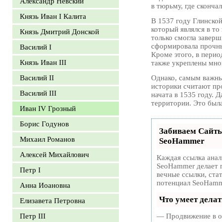
Александр Невский
в тюрьму, где скончал
Князь Иван I Калита
В 1537 году Глинско
который являлся в т
Князь Дмитрий Донской
только смогла заверш
сформировала прочны
Василий I
Кроме этого, в перио
Князь Иван III
также укреплены мно
Василий II
Однако, самым важны
историки считают пр
Василий III
начата в 1535 году. 
территории. Это был
Иван IV Грозный
Борис Годунов
Забиваем Сайт
Михаил Романов
SeoHammer
Алексей Михайлович
Каждая ссылка анал
SeoHammer делает 
Петр I
вечные ссылки, ста
потенциал SeoHamm
Анна Иоановна
Что умеет дела
Елизавета Петровна
Петр III
— Продвижение в од