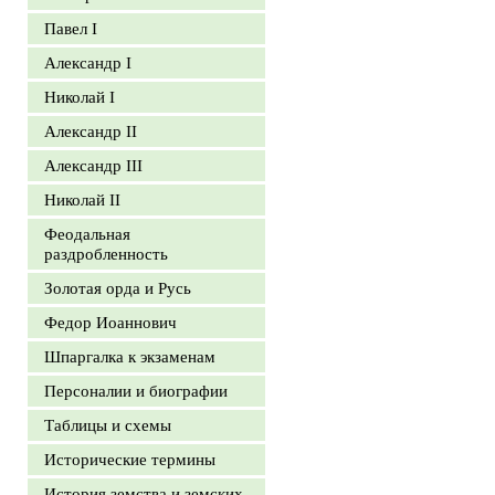
Павел I
Александр I
Николай I
Александр II
Александр III
Николай II
Феодальная
раздробленность
Золотая орда и Русь
Федор Иоаннович
Шпаргалка к экзаменам
Персоналии и биографии
Таблицы и схемы
Исторические термины
История земства и земских