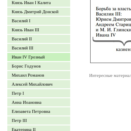
Князь Иван I Калита
Князь Дмитрий Донской
Василий I
Князь Иван III
Василий II
Василий III
Иван IV Грозный
Борис Годунов
Михаил Романов
Интересные материа
Алексей Михайлович
Петр I
Анна Иоановна
Елизавета Петровна
Петр III
Екатерина II