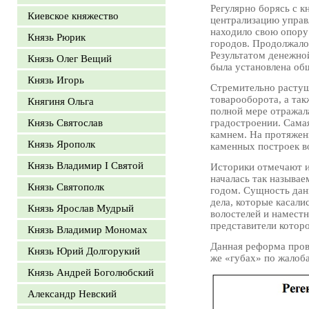
Регулярно борясь с 
Киевское княжество
централизацию управл
находило свою опору
Князь Рюрик
городов. Продолжало
Результатом денежно
Князь Олег Вещий
была установлена об
Князь Игорь
Стремительно растущ
товарооборота, а та
Княгиня Ольга
полной мере отражала
Князь Святослав
градостроении. Сама
камнем. На протяжени
Князь Ярополк
каменных построек в
Князь Владимир I Святой
Историки отмечают и 
началась так называ
Князь Святополк
годом. Сущность дан
дела, которые касал
Князь Ярослав Мудрый
волостелей и наместн
представители которо
Князь Владимир Мономах
Данная реформа прово
Князь Юрий Долгорукий
же «губах» по жалоб
Князь Андрей Боголюбский
Александр Невский