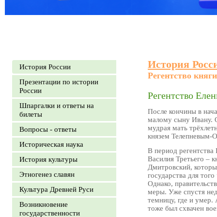
История Росс
История России
Регентство княг
Презентации по истории
России
Регентство Еле
Шпаргалки и ответы на
После кончины в нача
билеты
малому сыну Ивану. О
мудрая мать трёхлет
Вопросы - ответы
князем Телепневым-
Историческая наука
В период регентства
Василия Третьего – 
История культуры
Дмитровский, которы
Этногенез славян
государства для того
Однако, правительств
Культура Древней Руси
меры. Уже спустя не
темницу, где и умер.
Возникновение
тоже был схвачен вое
государственности