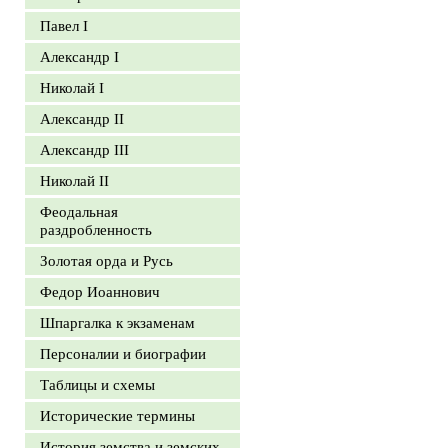
Павел I
Александр I
Николай I
Александр II
Александр III
Николай II
Феодальная
раздробленность
Золотая орда и Русь
Федор Иоаннович
Шпаргалка к экзаменам
Персоналии и биографии
Таблицы и схемы
Исторические термины
История земства и земских