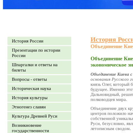
История Росс
История России
Объединение Кие
Презентации по истории
России
Объединение Киев
экономическое зн
Шпаргалки и ответы на
билеты
Объединение Киева 
Вопросы - ответы
основания Русского 
князь Олег, который 
Историческая наука
будущее. Именно этот
Дальновидный, решит
История культуры
полководцев мира.
Этногенез славян
Объединение двух кр
центров положило на
Культура Древней Руси
собственной уникаль
Руси, безусловно, яв
Возникновение
летописным сводом.
государственности