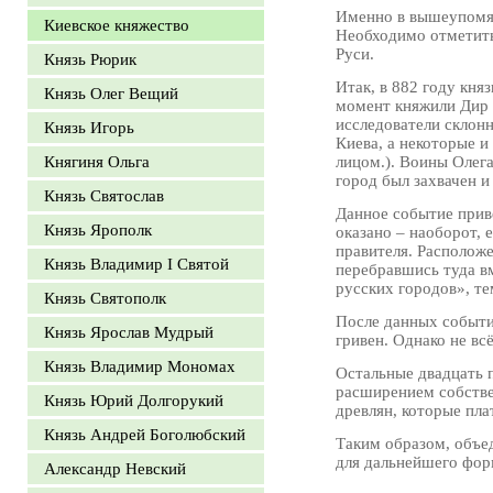
Именно в вышеупомян
Киевское княжество
Необходимо отметить
Руси.
Князь Рюрик
Итак, в 882 году кня
Князь Олег Вещий
момент княжили Дир и
исследователи склонн
Князь Игорь
Киева, а некоторые и
Княгиня Ольга
лицом.). Воины Олега
город был захвачен и
Князь Святослав
Данное событие прив
Князь Ярополк
оказано – наоборот, 
правителя. Располож
Князь Владимир I Святой
перебравшись туда в
русских городов», т
Князь Святополк
После данных событ
Князь Ярослав Мудрый
гривен. Однако не вс
Князь Владимир Мономах
Остальные двадцать п
расширением собстве
Князь Юрий Долгорукий
древлян, которые пла
Князь Андрей Боголюбский
Таким образом, объе
для дальнейшего фор
Александр Невский