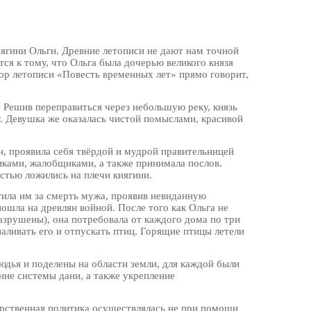
нягини Ольги. Древние летописи не дают нам точной
ся к тому, что Ольга была дочерью великого князя
тор летописи «Повесть временных лет» прямо говорит,
ь. Решив переправиться через небольшую реку, князь
. Девушка же оказалась чистой помыслами, красивой
н, проявила себя твёрдой и мудрой правительницей
иками, жалобщиками, а также принимала послов.
остью ложились на плечи княгини.
атила им за смерть мужа, проявив невиданную
пошла на древлян войной. После того как Ольга не
азрушены), она потребовала от каждого дома по три
паливать его и отпускать птиц. Горящие птицы летели
дья и поделены на области земли, для каждой были
ие системы дани, а также укрепление
арственная политика осуществлялась не при помощи