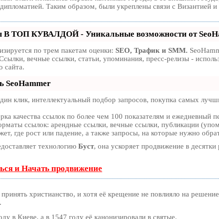
 дипломатией. Таким образом, были укреплены связи с Византией и
ы В ТОП КУВАЛДОЙ - Уникальные возможности от Seo
изируется по трем пакетам оценки:
SEO, Трафик и SMM.
SeoHamme
Ссылки, вечные ссылки, статьи, упоминания, пресс-релизы - испо
 сайта.
ть SeoHammer
ин клик, интеллектуальный подбор запросов, покупка самых лучши
рка качества ссылок по более чем 100 показателям и ежедневный пе
рматы ссылок: арендные ссылки, вечные ссылки, публикации (упоми
т, где рост или падение, а также запросы, на которые нужно обра
доставляет технологию
Буст
, она ускоряет продвижение в десятки 
ься и Начать продвижение
принять христианство, и хотя её крещение не повлияло на решение 
.
оду в Киеве, а в 1547 году её канонизировали в святые.