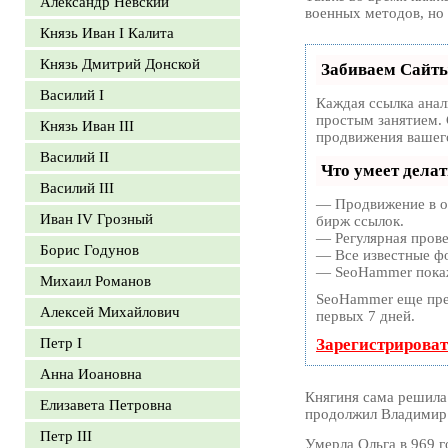
Александр Невский
военных методов, но
Князь Иван I Калита
Князь Дмитрий Донской
Забиваем Сайт
Василий I
Каждая ссылка анал
простым занятием. 
Князь Иван III
продвижения вашего
Василий II
Что умеет дела
Василий III
— Продвижение в од
Иван IV Грозный
бирж ссылок.
— Регулярная прове
Борис Годунов
— Все известные фо
— SeoHammer покаже
Михаил Романов
SeoHammer еще пре
Алексей Михайлович
первых 7 дней.
Петр I
Зарегистрироват
Анна Иоановна
Княгиня сама решила 
Елизавета Петровна
продолжил Владимир
Петр III
Умерла Ольга в 969 г