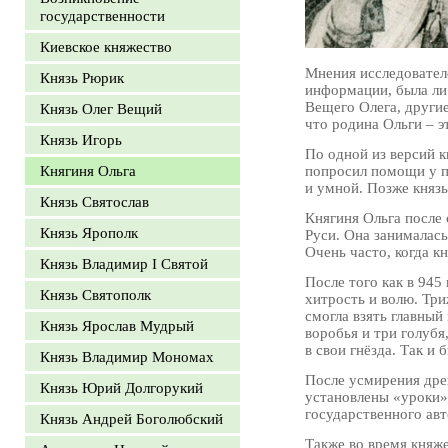
государственности
Киевское княжество
Мнения исследователе
Князь Рюрик
информации, была ли 
Вещего Олега, другие
Князь Олег Вещий
что родина Ольги – э
Князь Игорь
По одной из версий к
Княгиня Ольга
попросил помощи у п
и умной. Позже князь
Князь Святослав
Княгиня Ольга после 
Князь Ярополк
Руси. Она занималас
Очень часто, когда к
Князь Владимир I Святой
После того как в 945
Князь Святополк
хитрость и волю. Три
смогла взять главный
Князь Ярослав Мудрый
воробья и три голубя
в свои гнёзда. Так и 
Князь Владимир Мономах
После усмирения дре
Князь Юрий Долгорукий
установлены «уроки»
государственного авт
Князь Андрей Боголюбский
Также во время княж