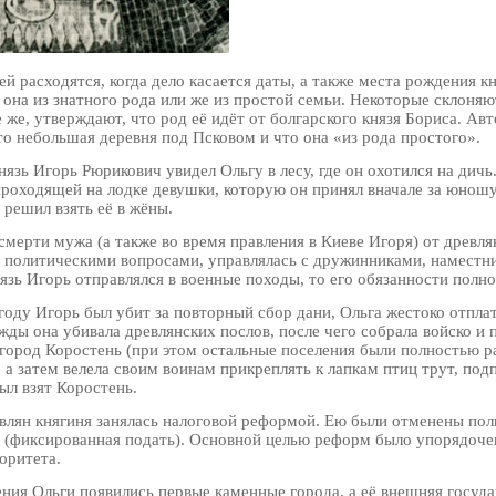
й расходятся, когда дело касается даты, а также места рождения к
она из знатного рода или же из простой семьи. Некоторые склоняют
 же, утверждают, что род её идёт от болгарского князя Бориса. Ав
то небольшая деревня под Псковом и что она «из рода простого».
нязь Игорь Рюрикович увидел Ольгу в лесу, где он охотился на дич
роходящей на лодке девушки, которую он принял вначале за юношу
 решил взять её в жёны.
смерти мужа (а также во время правления в Киеве Игоря) от древля
ь политическими вопросами, управлялась с дружинниками, наместн
нязь Игорь отправлялся в военные походы, то его обязанности полн
 году Игорь был убит за повторный сбор дани, Ольга жестоко отпл
жды она убивала древлянских послов, после чего собрала войско и 
 город Коростень (при этом остальные поселения были полностью р
, а затем велела своим воинам прикреплять к лапкам птиц трут, под
был взят Коростень.
влян княгиня занялась налоговой реформой. Ею были отменены полю
 (фиксированная подать). Основной целью реформ было упорядочен
оритета.
ения Ольги появились первые каменные города, а её внешняя госуд