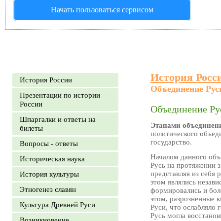
Начать пользоваться сервисом
История Росс
История России
Объединение Рус
Презентации по истории
России
Объединение Ру
Шпаргалки и ответы на
Этапами объединен
билеты
политического объед
государство.
Вопросы - ответы
Началом данного объ
Историческая наука
Русь на протяжении з
представляя из себя 
История культуры
этом являлись незав
Этногенез славян
формировались и бол
этом, разрозненные к
Культура Древней Руси
Руси, что ослабляло 
Русь могла восстано
Возникновение