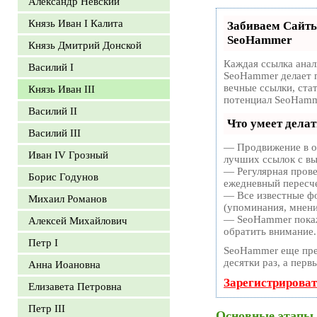
Александр Невский
Князь Иван I Калита
Забиваем Сайт
SeoHammer
Князь Дмитрий Донской
Каждая ссылка анал
Василий I
SeoHammer делает 
вечные ссылки, ста
Князь Иван III
потенциал SeoHamm
Василий II
Что умеет дела
Василий III
— Продвижение в од
Иван IV Грозный
лучших ссылок с вы
— Регулярная прове
Борис Годунов
ежедневный пересче
— Все известные фо
Михаил Романов
(упоминания, мнения
— SeoHammer покаже
Алексей Михайлович
обратить внимание.
Петр I
SeoHammer еще пре
десятки раз, а перв
Анна Иоановна
Зарегистрироват
Елизавета Петровна
Петр III
Основные этапы 