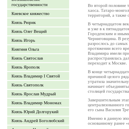
государственности
Во второй половине 
хаоса. Татаро-монгол
Киевское княжество
территорий, а также 
Князь Рюрик
В четырнадцатом век
и уже в к пятнадцато
Князь Олег Вещий
Городенским и иными
Черниговщина. В резу
Князь Игорь
разрослось до самых 
протяжении всего вре
Княгиня Ольга
Владимира имели прис
Князь Святослав
распространялась да
переходит к Москве.
Князь Ярополк
В конце четырнадцато
Князь Владимир I Святой
причиной целого ряд
утратила значительну
Князь Святополк
начинает объединять
столицей государства
Князь Ярослав Мудрый
Завершительным этап
Князь Владимир Мономах
централизованного го
его сына Василия Тре
Князь Юрий Долгорукий
Именно в данную эпо
Князь Андрей Боголюбский
основанному ранее «