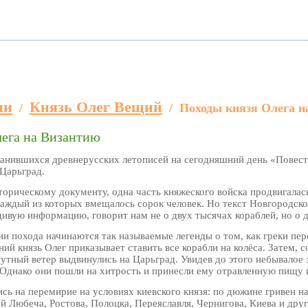
ии
Князь Олег Вещий
/
/
Походы князя Олега н
лега на Византию
ранившихся древнерусских летописей на сегодняшний день «Повесть
 Царьград.
орическому документу, одна часть княжеского войска продвигалась 
каждый из которых вмещалось сорок человек. Но текст Новгородск
ивую информацию, говорит нам не о двух тысячах кораблей, но о д
ии похода начинаются так называемые легенды о том, как греки пер
й князь Олег приказывает ставить все корабли на колёса. Затем, с
утный ветер выдвинулись на Царьград. Увидев до этого небывалое
 Однако они пошли на хитрость и принесли ему отравленную пищу 
ись на перемирие на условиях киевского князя: по дюжине гривен н
ей Любеча, Ростова, Полоцка, Переяславля, Чернигова, Киева и др