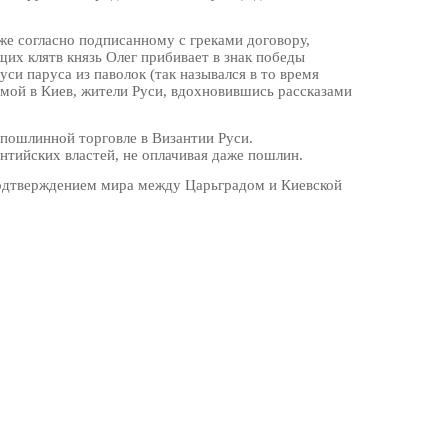
же согласно подписанному с греками договору,
их клятв князь Олег прибивает в знак победы
си паруса из паволок (так назывался в то время
омой в Киев, жители Руси, вдохновившись рассказами
спошлинной торговле в Византии Руси.
тийских властей, не оплачивая даже пошлин.
 подтверждением мира между Царьградом и Киевской