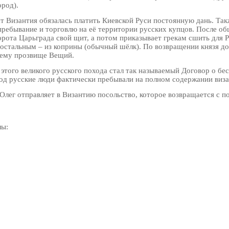
ород).
т Византия обязалась платить Киевской Руси постоянную дань. Так
ребывание и торговлю на её территории русских купцов. После общ
орота Царьграда свой щит, а потом приказывает грекам сшить для Ру
 остальным – из коприны (обычный шёлк). По возвращении князя д
т ему прозвище Вещий.
этого великого русского похода стал так называемый Договор о бе
д русские люди фактически пребывали на полном содержании визан
ь Олег отправляет в Византию посольство, которое возвращается с
лы: