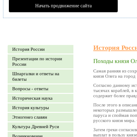
Начать продвижение сайта
История Росс
История России
Презентации по истории
Походы князя О
России
Самая ранняя из сох
Шпаргалки и ответы на
князя Олега на город
билеты
Согласно данному ист
Вопросы - ответы
тысячах кораблей, в 
содержит более правд
Историческая наука
После этого в описан
История культуры
некоторых размышлени
паруса и споймав поп
Этногенез славян
русского князя мира.
Культура Древней Руси
Затем греки согласил
выплат в пользу княз
Возникновение