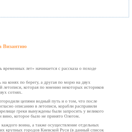
а Византию
 временных лет» начинается с рассказа о походе
на конях по берегу, а другая по морю на двух
ой летописи, которая по мнению некоторых историков
вух сотнях.
егородили цепями водный путь и о том, что после
огласно описанию в летописи, корабли расправили
 зрелище греки вынуждены были запросить у великого
и вино, которое было не принято Олегом.
а каждого воина, а также осуществление отдельных
угих крупных городов Киевской Руси (в данный список