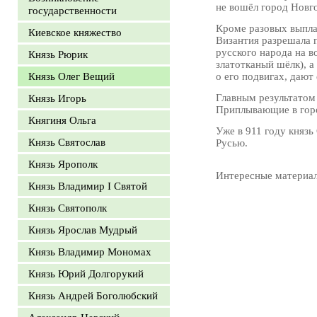
не вошёл город Новг
государственности
Кроме разовых выпла
Киевское княжество
Византия разрешала п
русского народа на в
Князь Рюрик
златотканый шёлк), а
Князь Олег Вещий
о его подвигах, даю
Главным результатом 
Князь Игорь
Приплывающие в горо
Княгиня Ольга
Уже в 911 году княз
Князь Святослав
Русью.
Князь Ярополк
Интересные материа
Князь Владимир I Святой
Князь Святополк
Князь Ярослав Мудрый
Князь Владимир Мономах
Князь Юрий Долгорукий
Князь Андрей Боголюбский