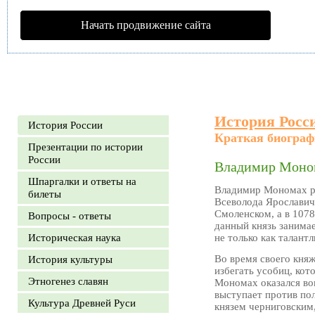
Начать продвижение сайта
История Росс
История России
Краткая биогра
Презентации по истории
России
Владимир Моном
Шпаргалки и ответы на
Владимир Мономах ро
билеты
Всеволода Ярославича
Смоленском, а в 1078
Вопросы - ответы
данный князь занимае
Историческая наука
не только как талантл
Во время своего кня
История культуры
избегать усобиц, кот
Этногенез славян
Мономах оказался вов
выступает против пол
Культура Древней Руси
князем черниговским