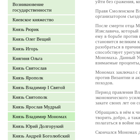
уйти без сражения, к
Возникновение
государственности
Правя Смоленском Вл
организатором съездо
Киевское княжество
После смерти отца Мо
Князь Рюрик
Изяславича, который
ему в борьбе против 
Князь Олег Вещий
становится великим к
разобраться в причи
Князь Игорь
способствует урегул
Мономаха. Данный Уст
Княгиня Ольга
взимаемые проценты,
Князь Святослав
Мономах заключал с п
против Византии и а
Князь Ярополк
походов.
Князь Владимир I Святой
Период правления Вл
Князь Святополк
экономического усиле
закате своих лет он
Князь Ярослав Мудрый
Обращаясь в нём к ч
Князь Владимир Мономах
творить добро, а так
полагаться в войне н
Князь Юрий Долгорукий
Скончался Мономах д
Князь Андрей Боголюбский