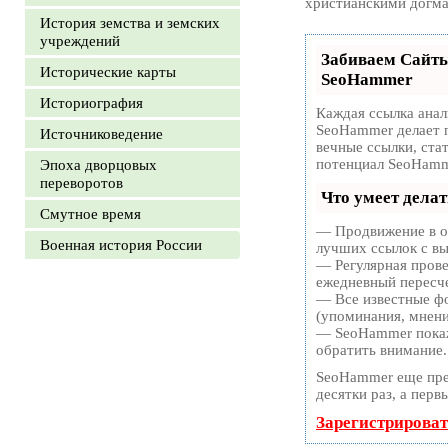
христианскими догма
История земства и земских
учреждений
Забиваем Сайт
Исторические карты
SeoHammer
Историография
Каждая ссылка анал
SeoHammer делает 
Источниковедение
вечные ссылки, ста
потенциал SeoHamm
Эпоха дворцовых
переворотов
Что умеет дела
Смутное время
— Продвижение в од
Военная история России
лучших ссылок с вы
— Регулярная прове
ежедневный пересче
— Все известные фо
(упоминания, мнения
— SeoHammer покаже
обратить внимание.
SeoHammer еще пре
десятки раз, а перв
Зарегистрироват