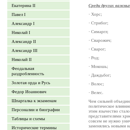
Екатерина II
Среди других важны
· Хорс;
Павел I
· Стрибог;
Александр I
· Симаргл;
Николай I
· Сварожич;
Александр II
· Сварог;
Александр III
· Род;
Николай II
· Мокошь;
Феодальная
раздробленность
· Даждьбог;
Золотая орда и Русь
· Волос;
Федор Иоаннович
· Велес.
Шпаргалка к экзаменам
Чем сильней объединя
политическое влияни
Персоналии и биографии
этим язычество стал
представителями хрис
Таблицы и схемы
совсем не нужно уни
заменялись новыми на
Исторические термины