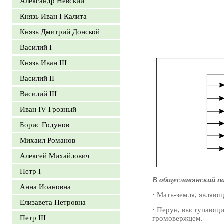
Александр Невский
Князь Иван I Калита
Князь Дмитрий Донской
Василий I
Князь Иван III
Василий II
Василий III
Иван IV Грозный
Борис Годунов
Михаил Романов
Алексей Михайлович
Петр I
В общеславянский па
Анна Иоановна
· Мать-земля, являю
Елизавета Петровна
· Перун, выступающи
Петр III
громовержцем.