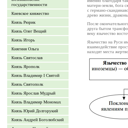
именно благодаря так
государственности
матери-земли, бога с
с германо-скандинавс
Киевское княжество
древо жизни, драконы
Князь Рюрик
После окончательног
друга бытом трансфо
Князь Олег Вещий
веку язычество восто
Князь Игорь
Язычество на Руси и
взаимодействие прос
Княгиня Ольга
находят места жертв
Князь Святослав
Князь Ярополк
Князь Владимир I Святой
Князь Святополк
Князь Ярослав Мудрый
Князь Владимир Мономах
Князь Юрий Долгорукий
Князь Андрей Боголюбский