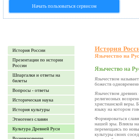
Начать пользоваться сервисом
История Росс
История России
Язычество на Рус
Презентации по истории
России
Язычество на Ру
Шпаргалки и ответы на
Язычеством называетс
билеты
божеств одновременн
Вопросы - ответы
Язычеством древних 
религиозных воззрен
Историческая наука
христианской веры. 
языку на котором гов
История культуры
Формироваться славя
Этногенез славян
нашей эры. Влияла на
Культура Древней Руси
перемещаясь по новы
культуры своих сосед
Возникновение