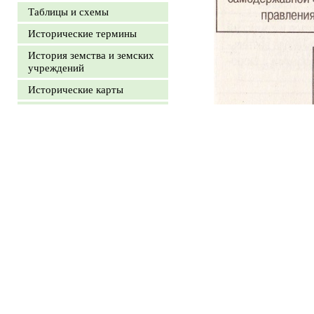
Таблицы и схемы
Исторические термины
История земства и земских
учреждений
Исторические карты
Историография
Источниковедение
Интересные материа
Эпоха дворцовых
переворотов
Смутное время
Военная история России