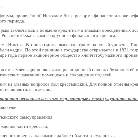
а.
еформы, проведённой Николаем была реформа финансов или же рефо
ого периода.
ормы заключалась в подмене кредитными знаками обесцененных ас
 России избежать самого крупного финансового кризиса.
а Николая Второго смогла вывести страну на новый уровень. Так
были кадры. По этой причине в государстве открывается в 1831 го
тыре года первое акционерное общество хлопчатобумажного произво
чьем землевладении включали расширенный список обязанностей 
изических наказаний помещиков и сокращение податей.
ним из главных вопросов был крестьянский. Для полной отмены кр
ан не воплотился в жизнь.
дпринято несколько важных мер, которые смогли улучшить пол
ичества;
тьянского самоуправления;
ждения части крестьян;
крепостничества на самые крайние области государства.