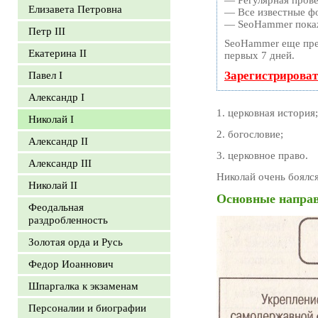
— Регулярная прове
Елизавета Петровна
— Все известные фо
— SeoHammer покаже
Петр III
SeoHammer еще пре
Екатерина II
первых 7 дней.
Зарегистрироват
Павел I
Александр I
1. церковная история;
Николай I
2. богословие;
Александр II
3. церковное право.
Александр III
Николай очень боялся
Николай II
Основные направ
Феодальная
раздробленность
Золотая орда и Русь
Федор Иоаннович
Шпаргалка к экзаменам
Персоналии и биографии