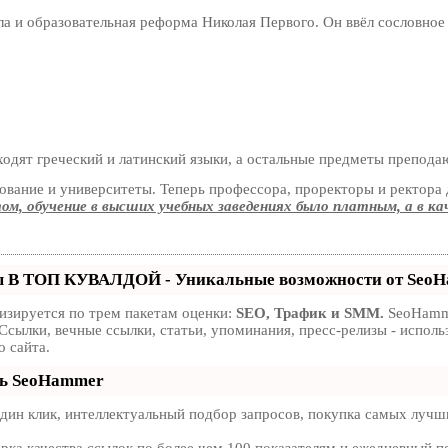
а и образовательная реформа Николая Первого. Он ввёл сословное 
одят греческий и латинский языки, а остальные предметы преподаю
ование и университеты. Теперь профессора, проректоры и ректор
ом, обучение в высших учебных заведениях было платным, а в ка
ы В ТОП КУВАЛДОЙ - Уникальные возможности от Seo
изируется по трем пакетам оценки:
SEO, Трафик и SMM.
SeoHamme
Ссылки, вечные ссылки, статьи, упоминания, пресс-релизы - испо
 сайта.
ть SeoHammer
ин клик, интеллектуальный подбор запросов, покупка самых лучши