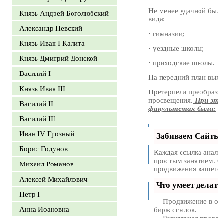
Не менее удачной был
Князь Андрей Боголюбский
вида:
Александр Невский
· гимназии;
Князь Иван I Калита
· уездные школы;
Князь Дмитрий Донской
· приходские школы.
Василий I
На передний план вых
Князь Иван III
Претерпели преобраз
просвещения.
При эт
Василий II
факультетах были:
Василий III
Иван IV Грозный
Забиваем Сайт
Борис Годунов
Каждая ссылка анал
простым занятием. 
Михаил Романов
продвижения вашего
Алексей Михайлович
Что умеет дела
Петр I
— Продвижение в од
Анна Иоановна
бирж ссылок.