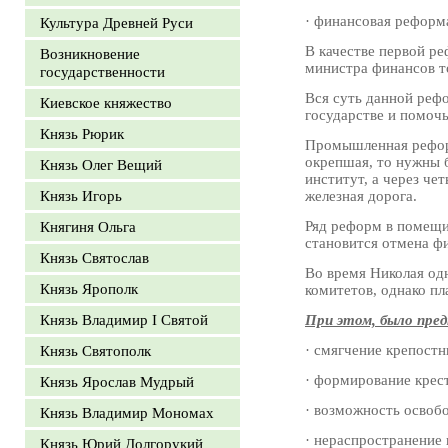
· финансовая реформ
Культура Древней Руси
В качестве первой р
Возникновение
министра финансов т
государственности
Вся суть данной реф
Киевское княжество
государстве и помочь
Князь Рюрик
Промышленная реформ
окрепшая, то нужны 
Князь Олег Вещий
институт, а через че
Князь Игорь
железная дорога.
Ряд реформ в помещи
Княгиня Ольга
становится отмена ф
Князь Святослав
Во время Николая од
Князь Ярополк
комитетов, однако пл
Князь Владимир I Святой
При этом, было пре
· смягчение крепостн
Князь Святополк
· формирование крес
Князь Ярослав Мудрый
· возможность освобо
Князь Владимир Мономах
· нераспространение 
Князь Юрий Долгорукий