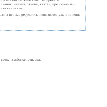
ресчет показателей качества проекта.
нания, мнения, отзывы, статьи, пресс-релизы).
тить внимание.
раз, а первые результаты появляются уже в течение
 введена жёсткая цензура.