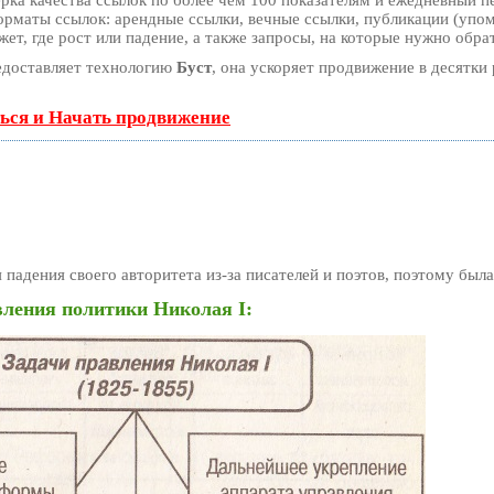
рка качества ссылок по более чем 100 показателям и ежедневный пе
рматы ссылок: арендные ссылки, вечные ссылки, публикации (упоми
т, где рост или падение, а также запросы, на которые нужно обра
доставляет технологию
Буст
, она ускоряет продвижение в десятки 
ься и Начать продвижение
 падения своего авторитета из-за писателей и поэтов, поэтому была
ления политики Николая I: