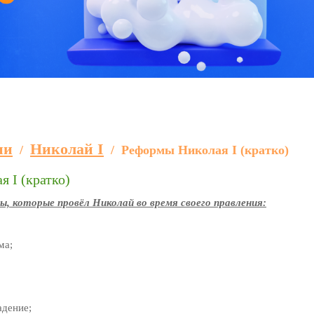
ии
Николай I
/
/
Реформы Николая I (кратко)
 I (кратко)
, которые провёл Николай во время своего правления:
ма;
адение;