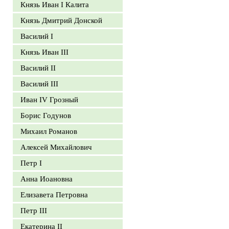
Князь Иван I Калита
Князь Дмитрий Донской
Василий I
Князь Иван III
Василий II
Василий III
Иван IV Грозный
Борис Годунов
Михаил Романов
Алексей Михайлович
Петр I
Анна Иоановна
Елизавета Петровна
Петр III
Екатерина II