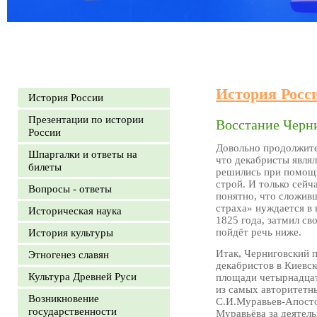
История Росс
История России
Презентации по истории
Восстание Черн
России
Довольно продолжите
Шпаргалки и ответы на
что декабристы явля
билеты
решились при помощи
строй. И только сейч
Вопросы - ответы
понятно, что сложив
страха» нуждается в
Историческая наука
1825 года, затмил св
пойдёт речь ниже.
История культуры
Итак, Черниговский 
Этногенез славян
декабристов в Киевск
Культура Древней Руси
площади четырнадцат
из самых авторитетн
Возникновение
С.И.Муравьев-Апостол
государственности
Муравьёва за деятель