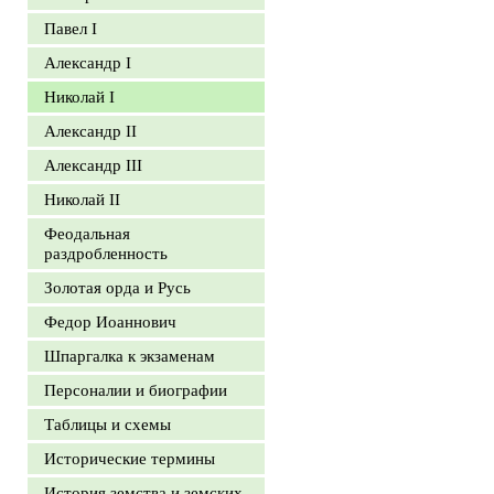
Павел I
Александр I
Николай I
Александр II
Александр III
Николай II
Феодальная
раздробленность
Золотая орда и Русь
Федор Иоаннович
Шпаргалка к экзаменам
Персоналии и биографии
Таблицы и схемы
Исторические термины
История земства и земских