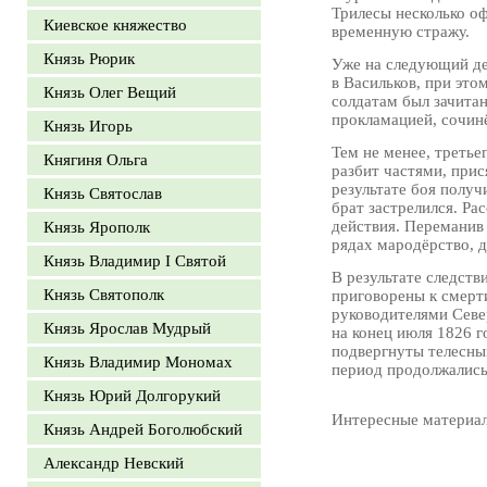
Трилесы несколько о
Киевское княжество
временную стражу.
Князь Рюрик
Уже на следующий де
в Васильков, при это
Князь Олег Вещий
солдатам был зачита
прокламацией, сочи
Князь Игорь
Тем не менее, третье
Княгиня Ольга
разбит частями, при
результате боя получ
Князь Святослав
брат застрелился. Ра
действия. Переманив 
Князь Ярополк
рядах мародёрство, д
Князь Владимир I Святой
В результате следст
Князь Святополк
приговорены к смерт
руководителями Севе
Князь Ярослав Мудрый
на конец июля 1826 
подвергнуты телесным
Князь Владимир Мономах
период продолжались
Князь Юрий Долгорукий
Интересные материа
Князь Андрей Боголюбский
Александр Невский