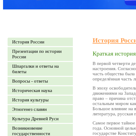
История Росс
История России
Презентации по истории
Краткая история
России
В первой четверти д
Шпаргалки и ответы на
настроения. Согласно
билеты
часть общества была
определённая часть л
Вопросы - ответы
В эпоху освободител
Историческая наука
движениями на Западе
право – причина отст
История культуры
остальным миром как
Большое влияние на 
Этногенез славян
литература, русская 
Культура Древней Руси
Самое первое тайное
Возникновение
года. Основной целью
государстве Конститу
государственности