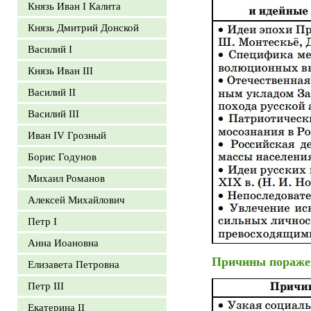
Князь Иван I Калита
Князь Дмитрий Донской
Василий I
Князь Иван III
Василий II
Василий III
Иван IV Грозный
Борис Годунов
Михаил Романов
Алексей Михайлович
Петр I
Анна Иоановна
Причины поражен
Елизавета Петровна
Петр III
Екатерина II