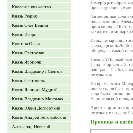
Петербурге образова
Киевское княжество
преследующие те же 
Князь Рюрик
Заговорщики вели ак
после кончины Алекс
Князь Олег Вещий
произошло в 1825 год
захватить и монарха 
Князь Игорь
Итак, четырнадцатог
Княгиня Ольга
гренадерский, Лейб-г
общем, на самой пло
Князь Святослав
Николай Первый был 
Князь Ярополк
Сенат к присяге. Зат
площадь. Так были на
Князь Владимир I Святой
результата.
Князь Святополк
Во время этого Милор
нового царя была при
Князь Ярослав Мудрый
года было погашено. 
Черниговский полк, м
Князь Владимир Мономах
Аресты организаторов
Князь Юрий Долгорукий
результате по делу б
Князь Андрей Боголюбский
Причины и идейн
Александр Невский