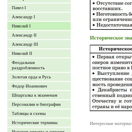
Павел I
Александр I
Николай I
Александр II
Историческое зн
Александр III
Николай II
Феодальная
раздробленность
Золотая орда и Русь
Федор Иоаннович
Шпаргалка к экзаменам
Персоналии и биографии
Таблицы и схемы
Исторические термины
Интересные материа
История земства и земских