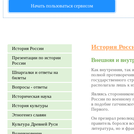
Начать пользоваться сервисом
История Росс
История России
Презентации по истории
Внешняя и внутр
России
Как внутренняя, так
Шпаргалки и ответы на
полной противоречив
билеты
государственного стр
располагала лишь к и
Вопросы - ответы
Являясь сторонником 
Историческая наука
России по военному п
в подобие гатчинског
История культуры
Первого.
Этногенез славян
Он презирал революц
правитель боролся в
Культура Древней Руси
литература, но и фра
Возникновение