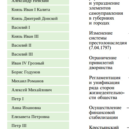
Александр Невский
Князь Иван I Калита
Князь Дмитрий Донской
Василий I
Князь Иван III
Василий II
Василий III
Иван IV Грозный
Борис Годунов
Михаил Романов
Алексей Михайлович
Петр I
Анна Иоановна
Елизавета Петровна
Петр III