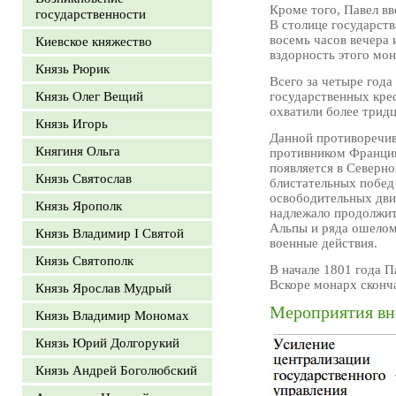
Кроме того, Павел вв
государственности
В столице государств
восемь часов вечера
Киевское княжество
вздорность этого мо
Князь Рюрик
Всего за четыре года
Князь Олег Вещий
государственных крес
охватили более трид
Князь Игорь
Данной противоречив
Княгиня Ольга
противником Франции,
появляется в Северн
Князь Святослав
блистательных побед
освободительных дви
Князь Ярополк
надлежало продолжит
Альпы и ряда ошелом
Князь Владимир I Святой
военные действия.
Князь Святополк
В начале 1801 года П
Вскоре монарх сконч
Князь Ярослав Мудрый
Мероприятия вн
Князь Владимир Мономах
Князь Юрий Долгорукий
Князь Андрей Боголюбский