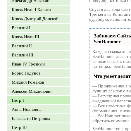
Александр Невский
прокурор, который б
Спустя два года Свя
Князь Иван I Калита
Третьего из Констан
Князь Дмитрий Донской
судебную, исполните
Василий I
Забиваем Сайт
Князь Иван III
SeoHammer
Василий II
Каждая ссылка анал
Василий III
SeoHammer делает 
вечные ссылки, ста
Иван IV Грозный
потенциал SeoHamm
Борис Годунов
Что умеет дела
Михаил Романов
— Продвижение в од
лучших ссылок с вы
Алексей Михайлович
— Регулярная прове
Петр I
ежедневный пересче
— Все известные фо
Анна Иоановна
(упоминания, мнения
— SeoHammer покаже
Елизавета Петровна
обратить внимание.
Петр III
SeoHammer еще пре