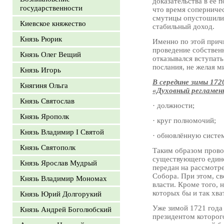
доказательства в её 
государственности
что время соперниче
смутицы опустошили 
Киевское княжество
стабильный доход.
Князь Рюрик
Именно по этой причи
проведение собствен
Князь Олег Вещий
отказывался вступат
послания, не желая 
Князь Игорь
В середине зимы 17
Княгиня Ольга
«Духовный регламе
Князь Святослав
· должности;
Князь Ярополк
· круг полномочий;
Князь Владимир I Святой
· обновлённую систе
Князь Святополк
Таким образом прово
существующего едино
Князь Ярослав Мудрый
передан на рассмотре
Собора. При этом, св
Князь Владимир Мономах
власти. Кроме того, 
которых бы и так хва
Князь Юрий Долгорукий
Уже зимой 1721 года
Князь Андрей Боголюбский
президентом которог