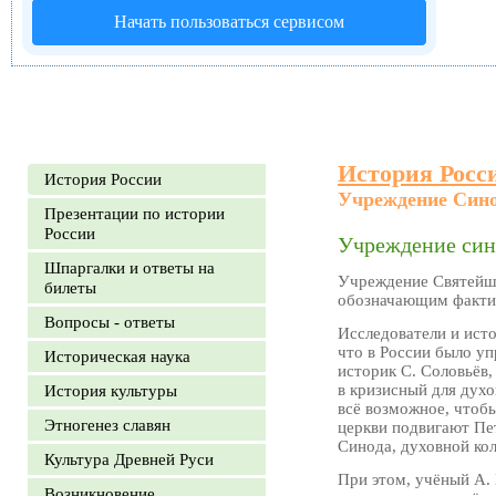
Начать пользоваться сервисом
История Росс
История России
Учреждение Сино
Презентации по истории
России
Учреждение сино
Шпаргалки и ответы на
Учреждение Святейше
билеты
обозначающим фактич
Вопросы - ответы
Исследователи и ист
что в России было у
Историческая наука
историк С. Соловьёв
в кризисный для духо
История культуры
всё возможное, чтоб
Этногенез славян
церкви подвигают Пе
Синода, духовной кол
Культура Древней Руси
При этом, учёный А.
Возникновение