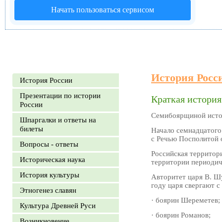
Начать пользоваться сервисом
История Росс
История России
Презентации по истории
Краткая истори
России
Семибоярщиной истор
Шпаргалки и ответы на
билеты
Начало семнадцатого
с Речью Посполитой о
Вопросы - ответы
Российская территор
Историческая наука
территории периодич
История культуры
Авторитет царя В. Шу
году царя свергают с
Этногенез славян
· боярин Шереметев;
Культура Древней Руси
· боярин Романов;
Возникновение