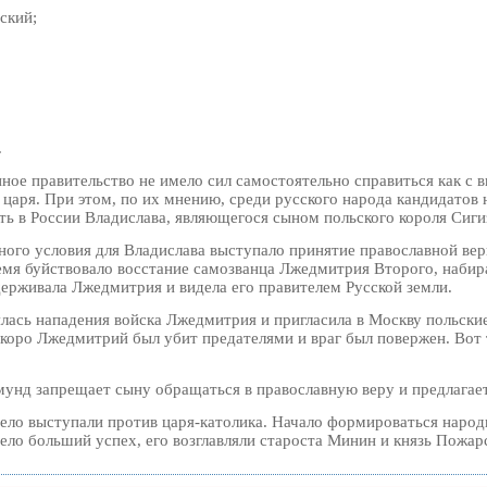
ский;
.
нное правительство не имело сил самостоятельно справиться как с
царя. При этом, по их мнению, среди русского народа кандидатов 
ть в России Владислава, являющегося сыном польского короля Сиги
нного условия для Владислава выступало принятие православной ве
ремя буйствовало восстание самозванца Лжедмитрия Второго, набир
держивала Лжедмитрия и видела его правителем Русской земли.
ась нападения войска Лжедмитрия и пригласила в Москву польские
коро Лжедмитрий был убит предателями и враг был повержен. Вот т
мунд запрещает сыну обращаться в православную веру и предлагает
дело выступали против царя-католика. Начало формироваться народ
ло больший успех, его возглавляли староста Минин и князь Пожар