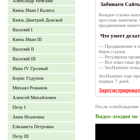
Александр Невский
Забиваем Сайт
Князь Иван I Калита
Каждая ссылка анал
Князь Дмитрий Донской
простым занятием. 
продвижения вашего
Василий I
Что умеет дела
Князь Иван III
— Продвижение в од
Василий II
бирж ссылок.
— Регулярная прове
Василий III
— Все известные фо
— SeoHammer покаже
Иван IV Грозный
SeoHammer еще пре
Борис Годунов
первых 7 дней.
Михаил Романов
Зарегистрироват
Алексей Михайлович
После освобождения 
Петр I
Видео-лекция по
Анна Иоановна
Елизавета Петровна
Петр III