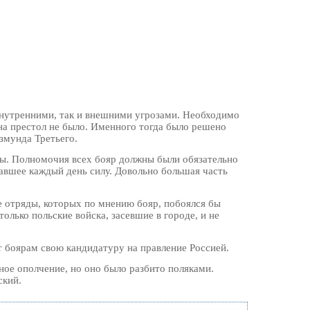
 внутренними, так и внешними угрозами. Необходимо
на престол не было. Именного тогда было решено
змунда Третьего.
ры. Полномочия всех бояр должны были обязательно
авшее каждый день силу. Довольно большая часть
 отряды, которых по мнению бояр, побоялся бы
олько польские войска, засевшие в городе, и не
 боярам свою кандидатуру на правление Россией.
ное ополчение, но оно было разбито поляками.
ский.