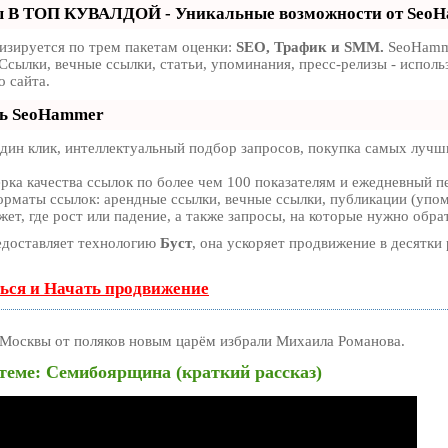
ы В ТОП КУВАЛДОЙ - Уникальные возможности от Seo
изируется по трем пакетам оценки:
SEO, Трафик и SMM.
SeoHamme
Ссылки, вечные ссылки, статьи, упоминания, пресс-релизы - испо
 сайта.
ть SeoHammer
ин клик, интеллектуальный подбор запросов, покупка самых лучши
рка качества ссылок по более чем 100 показателям и ежедневный пе
рматы ссылок: арендные ссылки, вечные ссылки, публикации (упоми
т, где рост или падение, а также запросы, на которые нужно обра
доставляет технологию
Буст
, она ускоряет продвижение в десятки 
ься и Начать продвижение
Москвы от поляков новым царём избрали Михаила Романова.
 теме: Семибоярщина (краткий рассказ)