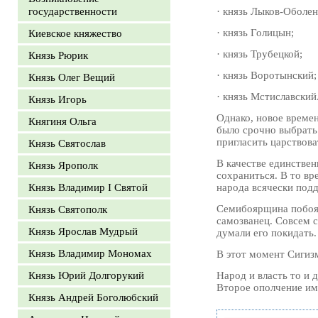
государственности
· князь Лыков-Оболен
· князь Голицын;
Киевское княжество
· князь Трубецкой;
Князь Рюрик
· князь Воротынский;
Князь Олег Вещий
· князь Мстиславский
Князь Игорь
Однако, новое време
Княгиня Ольга
было срочно выбрать 
пригласить царствова
Князь Святослав
В качестве единстве
Князь Ярополк
сохраниться. В то в
Князь Владимир I Святой
народа всячески под
Семибоярщина побоял
Князь Святополк
самозванец. Совсем с
Князь Ярослав Мудрый
думали его покидать.
Князь Владимир Мономах
В этот момент Сигиз
Князь Юрий Долгорукий
Народ и власть то и 
Второе ополчение име
Князь Андрей Боголюбский