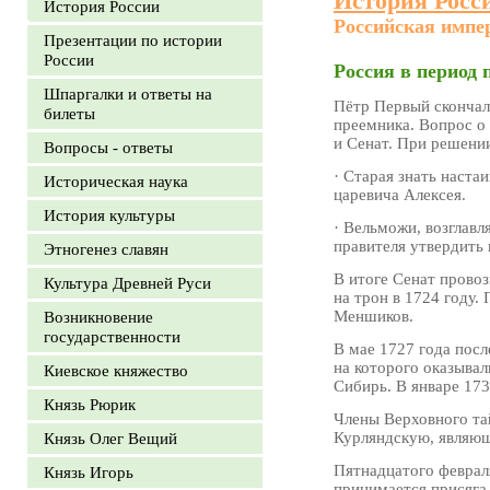
История Росс
История России
Российская импер
Презентации по истории
России
Россия в период
Шпаргалки и ответы на
Пётр Первый скончалс
билеты
преемника. Вопрос о 
и Сенат. При решении
Вопросы - ответы
· Старая знать наста
Историческая наука
царевича Алексея.
История культуры
· Вельможи, возглавл
правителя утвердить 
Этногенез славян
В итоге Сенат прово
Культура Древней Руси
на трон в 1724 году.
Меншиков.
Возникновение
государственности
В мае 1727 года посл
на которого оказывал
Киевское княжество
Сибирь. В январе 173
Князь Рюрик
Члены Верховного та
Курляндскую, являющ
Князь Олег Вещий
Пятнадцатого феврал
Князь Игорь
принимается присяга