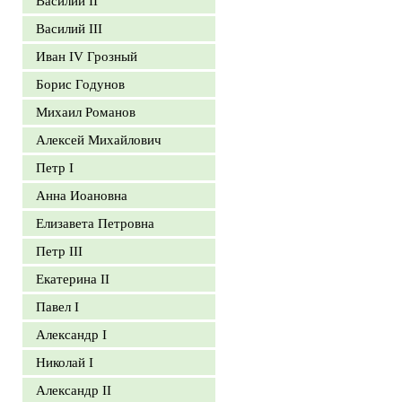
Василий II
Василий III
Иван IV Грозный
Борис Годунов
Михаил Романов
Алексей Михайлович
Петр I
Анна Иоановна
Елизавета Петровна
Петр III
Екатерина II
Павел I
Александр I
Николай I
Александр II