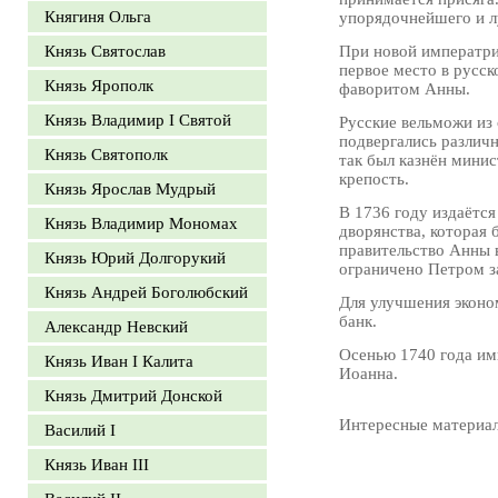
Княгиня Ольга
упорядочнейшего и л
Князь Святослав
При новой императри
первое место в русск
Князь Ярополк
фаворитом Анны.
Князь Владимир I Святой
Русские вельможи из 
подвергались различн
Князь Святополк
так был казнён минис
крепость.
Князь Ярослав Мудрый
В 1736 году издаётся
Князь Владимир Мономах
дворянства, которая 
правительство Анны 
Князь Юрий Долгорукий
ограничено Петром з
Князь Андрей Боголюбский
Для улучшения эконо
банк.
Александр Невский
Осенью 1740 года им
Князь Иван I Калита
Иоанна.
Князь Дмитрий Донской
Интересные материа
Василий I
Князь Иван III