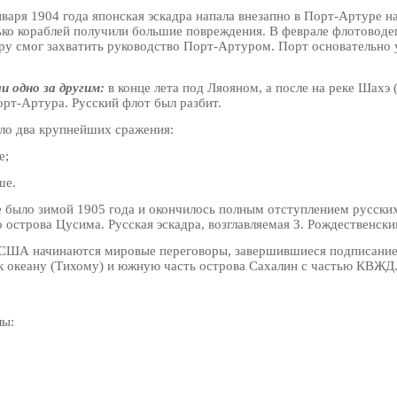
варя 1904 года японская эскадра напала внезапно в Порт-Артуре на
ько кораблей получили большие повреждения. В феврале флотоводец
ру смог захватить руководство Порт-Артуром. Порт основательно 
и одно за другим:
в конце лета под Ляояном, а после на реке Шахэ 
орт-Артура. Русский флот был разбит.
ло два крупнейших сражения:
е;
ше.
 было зимой 1905 года и окончилось полным отступлением русски
 острова Цусима. Русская эскадра, возглавляемая З. Рождественски
США начинаются мировые переговоры, завершившиеся подписанием
 к океану (Тихому) и южную часть острова Сахалин с частью КВЖД.
лы: