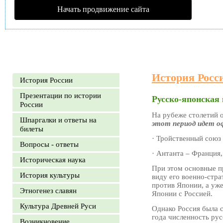
Начать продвижение сайта
История Росс
История России
Презентации по истории
Русско-японская 
России
На рубеже столетий 
Шпаргалки и ответы на
этот период идет оф
билеты
· Тройственный союз 
Вопросы - ответы
· Антанта – Франция,
Историческая наука
При этом основные пр
История культуры
виду его военно-стр
против Японии, а уже
Этногенез славян
Японии с Россией.
Культура Древней Руси
Однако Россия была с
года численность рус
Возникновение