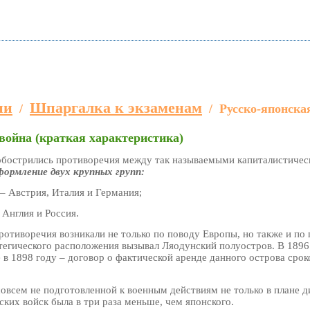
ии
Шпаргалка к экзаменам
/
/
Русско-японска
война (краткая характеристика)
обострились противоречия между так называемыми капиталистичес
ормление двух крупных групп:
– Австрия, Италия и Германия;
 Англия и Россия.
отиворечия возникали не только по поводу Европы, но также и по 
атегического расположения вызывал Ляодунский полуостров. В 1896
 в 1898 году – договор о фактической аренде данного острова срок
овсем не подготовленной к военным действиям не только в плане д
ских войск была в три раза меньше, чем японского.