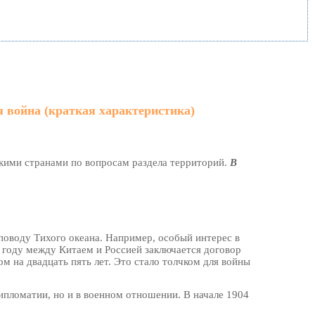
я война (краткая характеристика)
кими странами по вопросам раздела территорий.
В
поводу Тихого океана. Например, особый интерес в
 году между Китаем и Россией заключается договор
ом на двадцать пять лет. Это стало толчком для войны
ипломатии, но и в военном отношении. В начале 1904