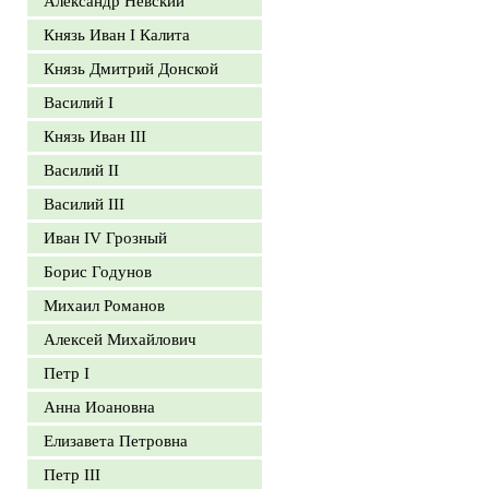
Александр Невский
Князь Иван I Калита
Князь Дмитрий Донской
Василий I
Князь Иван III
Василий II
Василий III
Иван IV Грозный
Борис Годунов
Михаил Романов
Алексей Михайлович
Петр I
Анна Иоановна
Елизавета Петровна
Петр III