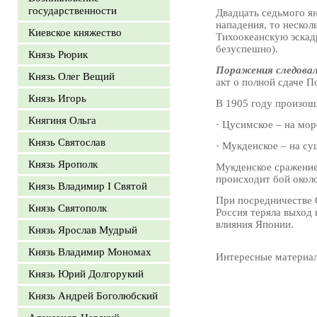
государственности
Двадцать седьмого ян
нападения, то нескол
Киевское княжество
Тихоокеанскую эскад
безуспешно).
Князь Рюрик
Поражения следовал
Князь Олег Вещий
акт о полной сдаче П
Князь Игорь
В 1905 году произош
Княгиня Ольга
· Цусимское – на мор
Князь Святослав
· Мукденское – на су
Князь Ярополк
Мукденское сражение
происходит бой около
Князь Владимир I Святой
При посредничестве 
Князь Святополк
Россия теряла выход
влияния Японии.
Князь Ярослав Мудрый
Князь Владимир Мономах
Интересные материа
Князь Юрий Долгорукий
Князь Андрей Боголюбский