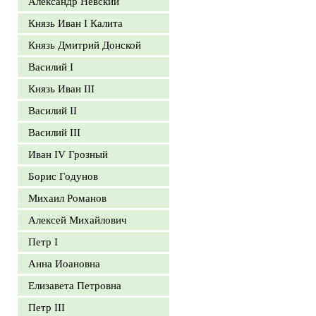
Александр Невский
Князь Иван I Калита
Князь Дмитрий Донской
Василий I
Князь Иван III
Василий II
Василий III
Иван IV Грозный
Борис Годунов
Михаил Романов
Алексей Михайлович
Петр I
Анна Иоановна
Елизавета Петровна
Петр III