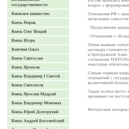
Россия лишилась вое
государственности
вопрос о формирован
Киевское княжество
Отношения РФ с запа
нескольким самостоя
Князь Рюрик
· Продолжение ядерн
Князь Олег Вещий
· Отношения с «Боль
Князь Игорь
Очень важным событи
Княгиня Ольга
договора становится
и Центральной Азии.
Князь Святослав
соглашение НАТО-Рос
некоторые обязательс
Князь Ярополк
Самым главным напра
Князь Владимир I Святой
отношений с государ
коллективной безопас
Князь Святополк
Также особое место 
Князь Ярослав Мудрый
проживает на постсов
Князь Владимир Мономах
Интересные материа
Князь Юрий Долгорукий
Князь Андрей Боголюбский