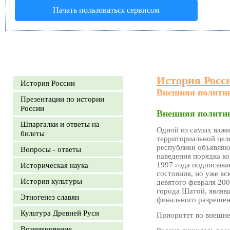
Начать пользоваться сервисом
История Росс
История России
Внешняя политик
Презентации по истории
России
Внешняя политик
Шпаргалки и ответы на
Одной из самых важн
билеты
территориальной цел
республики объявляю
Вопросы - ответы
наведения порядка к
1997 года подписыва
Историческая наука
состояния, но уже вс
История культуры
девятого февраля 200
города Шатой, являв
Этногенез славян
финального разрешен
Культура Древней Руси
Приоритет во внешн
Возникновение