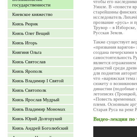
чтобы его наследнико
государственности
Умиле. В «повести вр
старейшины финских 
Киевское княжество
исследователь Лихачё
прозвание «русь» и 
Князь Рюрик
Трувор – в Изборске,
Русская Земля.
Князь Олег Вещий
Также существует вер
Князь Игорь
«призвания варягов» 
Княгиня Ольга
создана печерскими 
самостоятельность Ру
Князь Святослав
является отражением
династий среди древ
Князь Ярополк
для поднятия авторит
что «варяжская тема
Князь Владимир I Святой
сюжету о возникновен
династии (подобные 
Князь Святополк
летописях (Троицкой
«Повесть временных 
Князь Ярослав Мудрый
племя. Основным арг
Князь Владимир Мономах
Старая Руса на реке 
Видео-лекция по 
Князь Юрий Долгорукий
Князь Андрей Боголюбский