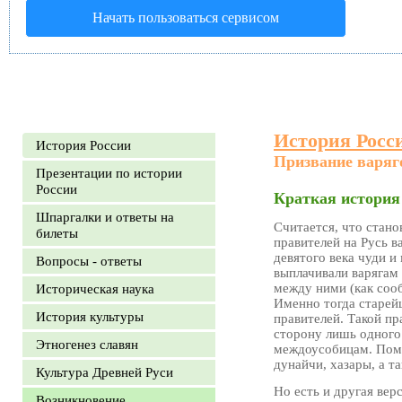
Начать пользоваться сервисом
История Росс
История России
Призвание варяго
Презентации по истории
России
Краткая история
Шпаргалки и ответы на
Считается, что стано
билеты
правителей на Русь 
девятого века чуди и
Вопросы - ответы
выплачивали варягам 
между ними (как сооб
Историческая наука
Именно тогда старей
История культуры
правителей. Такой пр
сторону лишь одного
Этногенез славян
междоусобицам. Поми
дунайчи, хазары, а т
Культура Древней Руси
Но есть и другая вер
Возникновение